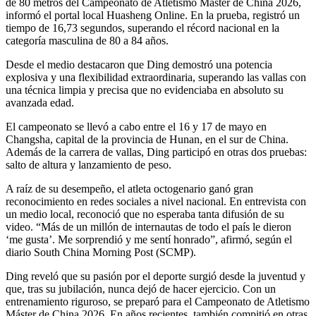
de 80 metros del Campeonato de Atletismo Máster de China 2026,
informó el portal local Huasheng Online. En la prueba, registró un
tiempo de 16,73 segundos, superando el récord nacional en la
categoría masculina de 80 a 84 años.
Desde el medio destacaron que Ding demostró una potencia
explosiva y una flexibilidad extraordinaria, superando las vallas con
una técnica limpia y precisa que no evidenciaba en absoluto su
avanzada edad.
El campeonato se llevó a cabo entre el 16 y 17 de mayo en
Changsha, capital de la provincia de Hunan, en el sur de China.
Además de la carrera de vallas, Ding participó en otras dos pruebas:
salto de altura y lanzamiento de peso.
A raíz de su desempeño, el atleta octogenario ganó gran
reconocimiento en redes sociales a nivel nacional. En entrevista con
un medio local, reconoció que no esperaba tanta difusión de su
video. “Más de un millón de internautas de todo el país le dieron
‘me gusta’. Me sorprendió y me sentí honrado”, afirmó, según el
diario South China Morning Post (SCMP).
Ding reveló que su pasión por el deporte surgió desde la juventud y
que, tras su jubilación, nunca dejó de hacer ejercicio. Con un
entrenamiento riguroso, se preparó para el Campeonato de Atletismo
Máster de China 2026. En años recientes, también compitió en otras