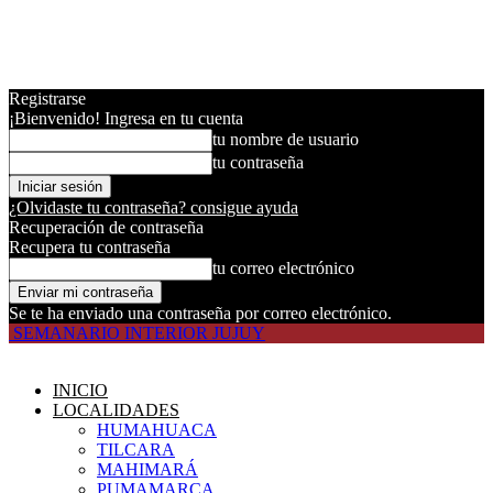
Registrarse
¡Bienvenido! Ingresa en tu cuenta
tu nombre de usuario
tu contraseña
¿Olvidaste tu contraseña? consigue ayuda
Recuperación de contraseña
Recupera tu contraseña
tu correo electrónico
Se te ha enviado una contraseña por correo electrónico.
SEMANARIO INTERIOR JUJUY
INICIO
LOCALIDADES
HUMAHUACA
TILCARA
MAHIMARÁ
PUMAMARCA