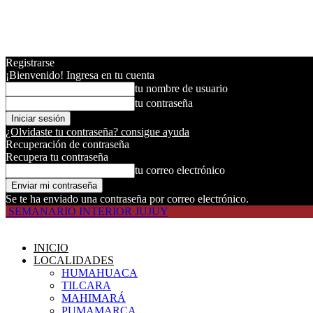
Registrarse
¡Bienvenido! Ingresa en tu cuenta
tu nombre de usuario
tu contraseña
¿Olvidaste tu contraseña? consigue ayuda
Recuperación de contraseña
Recupera tu contraseña
tu correo electrónico
Se te ha enviado una contraseña por correo electrónico.
SEMANARIO INTERIOR JUJUY
INICIO
LOCALIDADES
HUMAHUACA
TILCARA
MAHIMARÁ
PUMAMARCA