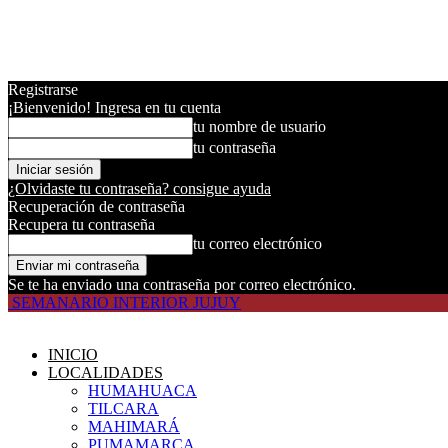
Registrarse
¡Bienvenido! Ingresa en tu cuenta
tu nombre de usuario
tu contraseña
¿Olvidaste tu contraseña? consigue ayuda
Recuperación de contraseña
Recupera tu contraseña
tu correo electrónico
Se te ha enviado una contraseña por correo electrónico.
SEMANARIO INTERIOR JUJUY
INICIO
LOCALIDADES
HUMAHUACA
TILCARA
MAHIMARÁ
PUMAMARCA