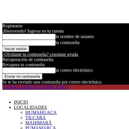
Registrarse
¡Bienvenido! Ingresa en tu cuenta
tu nombre de usuario
tu contraseña
¿Olvidaste tu contraseña? consigue ayuda
Recuperación de contraseña
Recupera tu contraseña
tu correo electrónico
Se te ha enviado una contraseña por correo electrónico.
SEMANARIO INTERIOR JUJUY
INICIO
LOCALIDADES
HUMAHUACA
TILCARA
MAHIMARÁ
PUMAMARCA