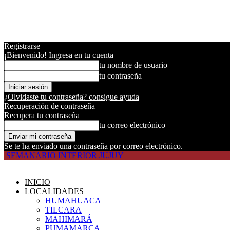
Registrarse
¡Bienvenido! Ingresa en tu cuenta
tu nombre de usuario
tu contraseña
¿Olvidaste tu contraseña? consigue ayuda
Recuperación de contraseña
Recupera tu contraseña
tu correo electrónico
Se te ha enviado una contraseña por correo electrónico.
SEMANARIO INTERIOR JUJUY
INICIO
LOCALIDADES
HUMAHUACA
TILCARA
MAHIMARÁ
PUMAMARCA