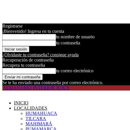
Registrarse
¡Bienvenido! Ingresa en tu cuenta
tu nombre de usuario
tu contraseña
¿Olvidaste tu contraseña? consigue ayuda
Recuperación de contraseña
Recupera tu contraseña
tu correo electrónico
Se te ha enviado una contraseña por correo electrónico.
SEMANARIO INTERIOR JUJUY
INICIO
LOCALIDADES
HUMAHUACA
TILCARA
MAHIMARÁ
PUMAMARCA