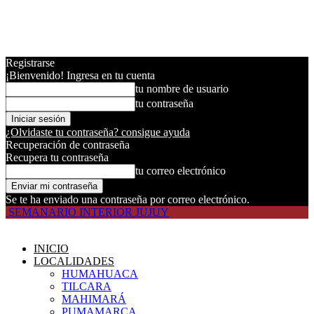
Registrarse
¡Bienvenido! Ingresa en tu cuenta
tu nombre de usuario
tu contraseña
¿Olvidaste tu contraseña? consigue ayuda
Recuperación de contraseña
Recupera tu contraseña
tu correo electrónico
Se te ha enviado una contraseña por correo electrónico.
SEMANARIO INTERIOR JUJUY
INICIO
LOCALIDADES
HUMAHUACA
TILCARA
MAHIMARÁ
PUMAMARCA