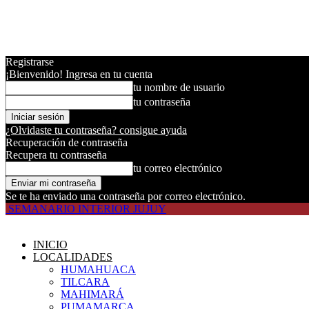
Registrarse
¡Bienvenido! Ingresa en tu cuenta
tu nombre de usuario
tu contraseña
¿Olvidaste tu contraseña? consigue ayuda
Recuperación de contraseña
Recupera tu contraseña
tu correo electrónico
Se te ha enviado una contraseña por correo electrónico.
SEMANARIO INTERIOR JUJUY
INICIO
LOCALIDADES
HUMAHUACA
TILCARA
MAHIMARÁ
PUMAMARCA