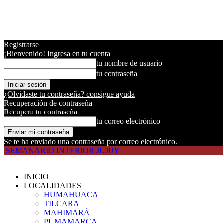
Registrarse
¡Bienvenido! Ingresa en tu cuenta
tu nombre de usuario
tu contraseña
¿Olvidaste tu contraseña? consigue ayuda
Recuperación de contraseña
Recupera tu contraseña
tu correo electrónico
Se te ha enviado una contraseña por correo electrónico.
SEMANARIO INTERIOR JUJUY
INICIO
LOCALIDADES
HUMAHUACA
TILCARA
MAHIMARÁ
PUMAMARCA