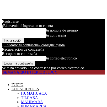
Registrarse
¡Bienvenido! Ingresa en tu cuenta
tu nombre de usuario
tu contraseña
¿Olvidaste tu contraseña? consigue ayuda
Recuperación de contraseña
Recupera tu contraseña
tu correo electrónico
Se te ha enviado una contraseña por correo electrónico.
SEMANARIO INTERIOR JUJUY
INICIO
LOCALIDADES
HUMAHUACA
TILCARA
MAHIMARÁ
PUMAMARCA