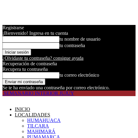
Registrarse
¡Bienvenido! Ingresa en tu cuenta
tu nombre de usuario
tu contraseña
¿Olvidaste tu contraseña? consigue ayuda
Recuperación de contraseña
Recupera tu contraseña
tu correo electrónico
Se te ha enviado una contraseña por correo electrónico.
SEMANARIO INTERIOR JUJUY
INICIO
LOCALIDADES
HUMAHUACA
TILCARA
MAHIMARÁ
PUMAMARCA