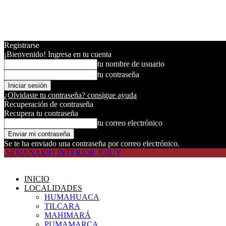
Registrarse
¡Bienvenido! Ingresa en tu cuenta
tu nombre de usuario
tu contraseña
¿Olvidaste tu contraseña? consigue ayuda
Recuperación de contraseña
Recupera tu contraseña
tu correo electrónico
Se te ha enviado una contraseña por correo electrónico.
SEMANARIO INTERIOR JUJUY
INICIO
LOCALIDADES
HUMAHUACA
TILCARA
MAHIMARÁ
PUMAMARCA