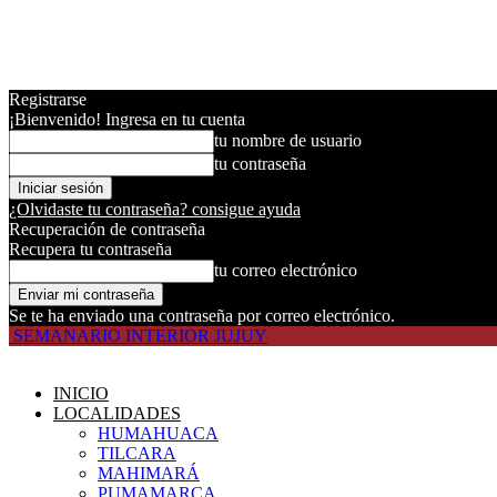
Registrarse
¡Bienvenido! Ingresa en tu cuenta
tu nombre de usuario
tu contraseña
¿Olvidaste tu contraseña? consigue ayuda
Recuperación de contraseña
Recupera tu contraseña
tu correo electrónico
Se te ha enviado una contraseña por correo electrónico.
SEMANARIO INTERIOR JUJUY
INICIO
LOCALIDADES
HUMAHUACA
TILCARA
MAHIMARÁ
PUMAMARCA