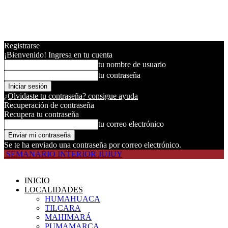
Registrarse
¡Bienvenido! Ingresa en tu cuenta
tu nombre de usuario
tu contraseña
¿Olvidaste tu contraseña? consigue ayuda
Recuperación de contraseña
Recupera tu contraseña
tu correo electrónico
Se te ha enviado una contraseña por correo electrónico.
SEMANARIO INTERIOR JUJUY
INICIO
LOCALIDADES
HUMAHUACA
TILCARA
MAHIMARÁ
PUMAMARCA