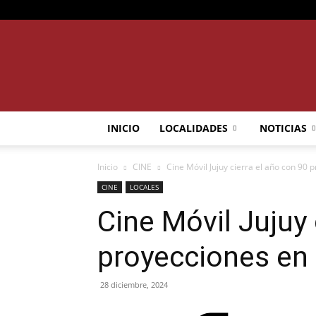
INICIO
LOCALIDADES
NOTICIAS
Inicio
CINE
Cine Móvil Jujuy cierra el año con 90 p
CINE
LOCALES
Cine Móvil Jujuy 
proyecciones en 
28 diciembre, 2024