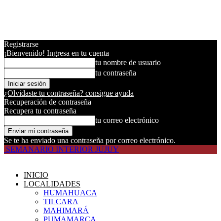
Registrarse
¡Bienvenido! Ingresa en tu cuenta
tu nombre de usuario
tu contraseña
¿Olvidaste tu contraseña? consigue ayuda
Recuperación de contraseña
Recupera tu contraseña
tu correo electrónico
Se te ha enviado una contraseña por correo electrónico.
SEMANARIO INTERIOR JUJUY
INICIO
LOCALIDADES
HUMAHUACA
TILCARA
MAHIMARÁ
PUMAMARCA