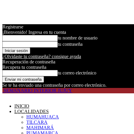
Registrarse
¡Bienvenido! Ingresa en tu cuenta
tu nombre de usuario
tu contraseña
¿Olvidaste tu contraseña? consigue ayuda
Recuperación de contraseña
Recupera tu contraseña
tu correo electrónico
Se te ha enviado una contraseña por correo electrónico.
SEMANARIO INTERIOR JUJUY
INICIO
LOCALIDADES
HUMAHUACA
TILCARA
MAHIMARÁ
PUMAMARCA