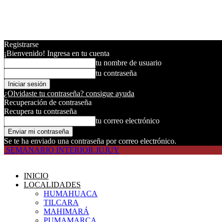
Registrarse
¡Bienvenido! Ingresa en tu cuenta
tu nombre de usuario
tu contraseña
¿Olvidaste tu contraseña? consigue ayuda
Recuperación de contraseña
Recupera tu contraseña
tu correo electrónico
Se te ha enviado una contraseña por correo electrónico.
SEMANARIO INTERIOR JUJUY
INICIO
LOCALIDADES
HUMAHUACA
TILCARA
MAHIMARÁ
PUMAMARCA