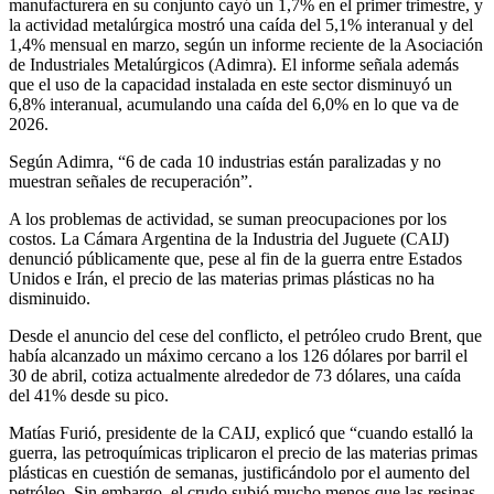
manufacturera en su conjunto cayó un 1,7% en el primer trimestre, y
la actividad metalúrgica mostró una caída del 5,1% interanual y del
1,4% mensual en marzo, según un informe reciente de la Asociación
de Industriales Metalúrgicos (Adimra). El informe señala además
que el uso de la capacidad instalada en este sector disminuyó un
6,8% interanual, acumulando una caída del 6,0% en lo que va de
2026.
Según Adimra, “6 de cada 10 industrias están paralizadas y no
muestran señales de recuperación”.
A los problemas de actividad, se suman preocupaciones por los
costos. La Cámara Argentina de la Industria del Juguete (CAIJ)
denunció públicamente que, pese al fin de la guerra entre Estados
Unidos e Irán, el precio de las materias primas plásticas no ha
disminuido.
Desde el anuncio del cese del conflicto, el petróleo crudo Brent, que
había alcanzado un máximo cercano a los 126 dólares por barril el
30 de abril, cotiza actualmente alrededor de 73 dólares, una caída
del 41% desde su pico.
Matías Furió, presidente de la CAIJ, explicó que “cuando estalló la
guerra, las petroquímicas triplicaron el precio de las materias primas
plásticas en cuestión de semanas, justificándolo por el aumento del
petróleo. Sin embargo, el crudo subió mucho menos que las resinas,