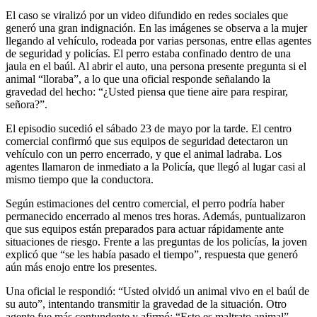
El caso se viralizó por un video difundido en redes sociales que
generó una gran indignación. En las imágenes se observa a la mujer
llegando al vehículo, rodeada por varias personas, entre ellas agentes
de seguridad y policías. El perro estaba confinado dentro de una
jaula en el baúl. Al abrir el auto, una persona presente pregunta si el
animal “lloraba”, a lo que una oficial responde señalando la
gravedad del hecho: “¿Usted piensa que tiene aire para respirar,
señora?”.
El episodio sucedió el sábado 23 de mayo por la tarde. El centro
comercial confirmó que sus equipos de seguridad detectaron un
vehículo con un perro encerrado, y que el animal ladraba. Los
agentes llamaron de inmediato a la Policía, que llegó al lugar casi al
mismo tiempo que la conductora.
Según estimaciones del centro comercial, el perro podría haber
permanecido encerrado al menos tres horas. Además, puntualizaron
que sus equipos están preparados para actuar rápidamente ante
situaciones de riesgo. Frente a las preguntas de los policías, la joven
explicó que “se les había pasado el tiempo”, respuesta que generó
aún más enojo entre los presentes.
Una oficial le respondió: “Usted olvidó un animal vivo en el baúl de
su auto”, intentando transmitir la gravedad de la situación. Otro
agente fue más contundente y afirmó: “Esto es maltrato animal”,