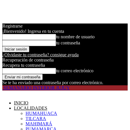
Registrarse
¡Bienvenido! Ingresa en tu cuenta
tu nombre de usuario
tu contraseña
¿Olvidaste tu contraseña? consigue ayuda
Recuperación de contraseña
Recupera tu contraseña
tu correo electrónico
Se te ha enviado una contraseña por correo electrónico.
SEMANARIO INTERIOR JUJUY
INICIO
LOCALIDADES
HUMAHUACA
TILCARA
MAHIMARÁ
PUMAMARCA