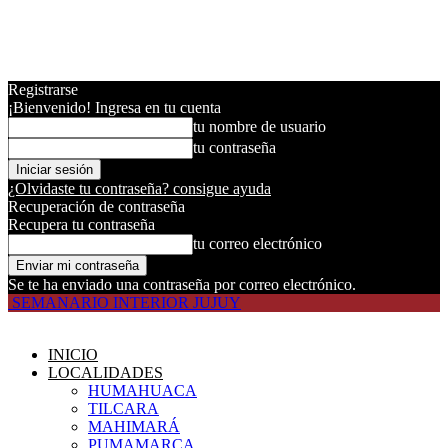
Registrarse
¡Bienvenido! Ingresa en tu cuenta
tu nombre de usuario
tu contraseña
¿Olvidaste tu contraseña? consigue ayuda
Recuperación de contraseña
Recupera tu contraseña
tu correo electrónico
Se te ha enviado una contraseña por correo electrónico.
SEMANARIO INTERIOR JUJUY
INICIO
LOCALIDADES
HUMAHUACA
TILCARA
MAHIMARÁ
PUMAMARCA