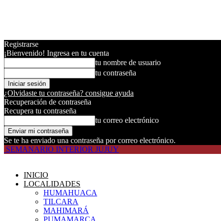
Registrarse
¡Bienvenido! Ingresa en tu cuenta
tu nombre de usuario
tu contraseña
¿Olvidaste tu contraseña? consigue ayuda
Recuperación de contraseña
Recupera tu contraseña
tu correo electrónico
Se te ha enviado una contraseña por correo electrónico.
SEMANARIO INTERIOR JUJUY
INICIO
LOCALIDADES
HUMAHUACA
TILCARA
MAHIMARÁ
PUMAMARCA