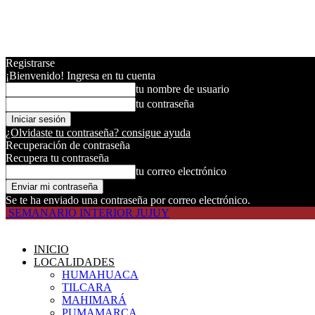
Registrarse
¡Bienvenido! Ingresa en tu cuenta
tu nombre de usuario
tu contraseña
¿Olvidaste tu contraseña? consigue ayuda
Recuperación de contraseña
Recupera tu contraseña
tu correo electrónico
Se te ha enviado una contraseña por correo electrónico.
SEMANARIO INTERIOR JUJUY
INICIO
LOCALIDADES
HUMAHUACA
TILCARA
MAHIMARÁ
PUMAMARCA