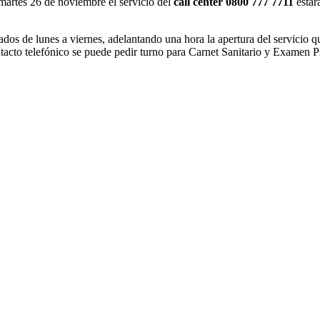
martes 26 de noviembre el servicio del
call center 0800 777 7711
estar
os de lunes a viernes, adelantando una hora la apertura del servicio qu
cto telefónico se puede pedir turno para Carnet Sanitario y Examen Psi