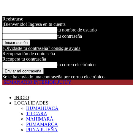
Registrarse
¡Bienvenido! Ingresa en tu cuenta
tu nombre de usuario
tu contraseña
¿Olvidaste tu contraseña? consigue ayuda
Recuperación de contraseña
Recupera tu contraseña
tu correo electrónico
Se te ha enviado una contraseña por correo electrónico.
SEMANARIO INTERIOR JUJUY
INICIO
LOCALIDADES
HUMAHUACA
TILCARA
MAHIMARÁ
PUMAMARCA
PUNA JUJEÑA