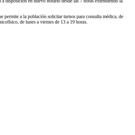
á a disposición en nuevo horario desde las 7 horas extendiendo la
e permite a la población solicitar turnos para consulta médica, de
cofísico, de lunes a viernes de 13 a 19 horas.