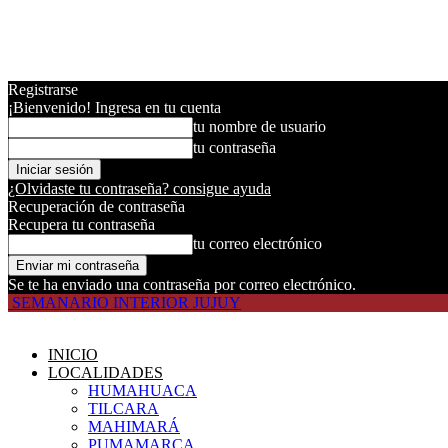
Registrarse
¡Bienvenido! Ingresa en tu cuenta
tu nombre de usuario
tu contraseña
¿Olvidaste tu contraseña? consigue ayuda
Recuperación de contraseña
Recupera tu contraseña
tu correo electrónico
Se te ha enviado una contraseña por correo electrónico.
SEMANARIO INTERIOR JUJUY
INICIO
LOCALIDADES
HUMAHUACA
TILCARA
MAHIMARÁ
PUMAMARCA