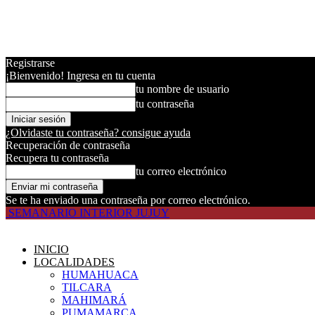
Registrarse
¡Bienvenido! Ingresa en tu cuenta
tu nombre de usuario
tu contraseña
¿Olvidaste tu contraseña? consigue ayuda
Recuperación de contraseña
Recupera tu contraseña
tu correo electrónico
Se te ha enviado una contraseña por correo electrónico.
SEMANARIO INTERIOR JUJUY
INICIO
LOCALIDADES
HUMAHUACA
TILCARA
MAHIMARÁ
PUMAMARCA