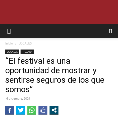
SEMANARIO
Inicio
LOCALES
INTERIOR
LOCALES
TILCARA
“El festival es una
oportunidad de mostrar y
JUJUY
sentirse seguros de los que
somos”
6 diciembre, 2024