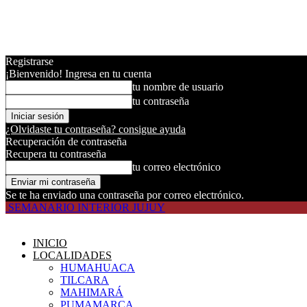
Registrarse
¡Bienvenido! Ingresa en tu cuenta
tu nombre de usuario
tu contraseña
¿Olvidaste tu contraseña? consigue ayuda
Recuperación de contraseña
Recupera tu contraseña
tu correo electrónico
Se te ha enviado una contraseña por correo electrónico.
SEMANARIO INTERIOR JUJUY
INICIO
LOCALIDADES
HUMAHUACA
TILCARA
MAHIMARÁ
PUMAMARCA