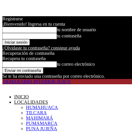
Registrarse
¡Bienvenido! Ingresa en tu cuenta
tu nombre de usuario
tu contraseña
¿Olvidaste tu contraseña? consigue ayuda
Recuperación de contraseña
Recupera tu contraseña
tu correo electrónico
Se te ha enviado una contraseña por correo electrónico.
SEMANARIO INTERIOR JUJUY
INICIO
LOCALIDADES
HUMAHUACA
TILCARA
MAHIMARÁ
PUMAMARCA
PUNA JUJEÑA