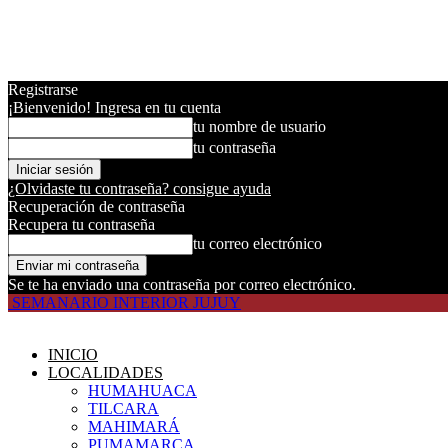
Registrarse
¡Bienvenido! Ingresa en tu cuenta
tu nombre de usuario
tu contraseña
¿Olvidaste tu contraseña? consigue ayuda
Recuperación de contraseña
Recupera tu contraseña
tu correo electrónico
Se te ha enviado una contraseña por correo electrónico.
SEMANARIO INTERIOR JUJUY
INICIO
LOCALIDADES
HUMAHUACA
TILCARA
MAHIMARÁ
PUMAMARCA