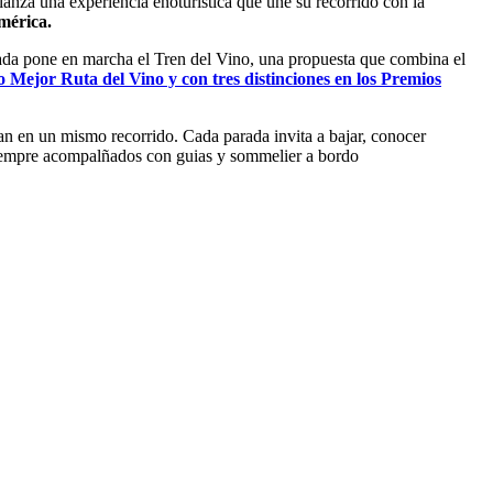
lanza una experiencia enoturística que une su recorrido con la
mérica.
rada pone en marcha el Tren del Vino, una propuesta que combina el
ejor Ruta del Vino y con tres distinciones en los Premios
ran en un mismo recorrido. Cada parada invita a bajar, conocer
. siempre acompalñados con guias y sommelier a bordo