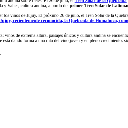
ura andina sobre rieles. El 26 de julio, el
Tren Solar de la Quebrada
 y Valles, cultura andina, a bordo del
primer Tren Solar de Latinoa
 los vinos de Jujuy. El próximo 26 de julio, el Tren Solar de la Queb
Jujuy, recientemente reconocida, la Quebrada de Humahuca, como M
a: vinos de extrema altura, paisajes únicos y cultura andina se encuent
 que está dando forma a una ruta del vino joven y en pleno crecimiento
.