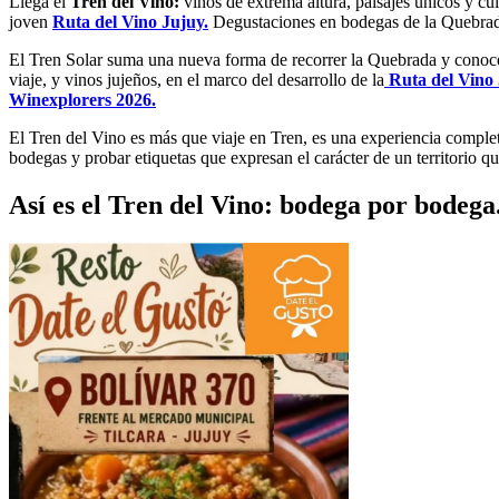
Llega el
Tren del Vino:
vinos de extrema altura, paisajes únicos y cult
joven
Ruta del Vino Jujuy.
Degustaciones en bodegas de la Quebrada
El Tren Solar suma una nueva forma de recorrer la Quebrada y conocer
viaje, y vinos jujeños, en el marco del desarrollo de la
Ruta del Vino 
Winexplorers 2026.
El Tren del Vino es más que viaje en Tren, es una experiencia complet
bodegas y probar etiquetas que expresan el carácter de un territorio
Así es el Tren del Vino: bodega por bodega