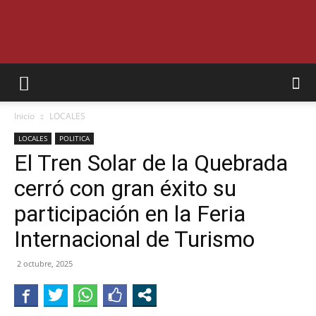
SEMANARIO
Inicio
LOCALES
INTERIOR
LOCALES
POLITICA
El Tren Solar de la Quebrada
cerró con gran éxito su
JUJUY
participación en la Feria
Internacional de Turismo
2 octubre, 2025