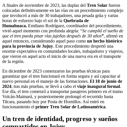
A finales de noviembre de 2023, las duplas del
Tren Solar
fueron
colocadas definitivamente en las vías en un procedimiento complejo
que involucró a más de 30 trabajadores, una pesada grúa y varias
horas de esfuerzo bajo el sol de la
Quebrada de
Humahuaca.
Emiliano Rodríguez, coordinador del procedimiento,
vivió aquel momento con profunda alegría: “
Se cumplió el sueño de
que el tren pueda pisar vías jujeñas después de 30 años
”
, afirmó en
aquel entonces, considerando aquel paso como
un hecho histórico
para la provincia de Jujuy
. Este procedimiento despertó una
enorme expectativa en comunidades locales, trabajadores y viajeros,
que vieron en aquel acto el inicio de una nueva era en el transporte
de la región.
En diciembre de 2023 comenzaron las pruebas técnicas para
garantizar que el tren funcionará en forma segura y así capacitar al
nuevo personal en el manejo de las formaciones.
El 18 de junio de
2024
, tras más pruebas, se llevó a cabo el
viaje inaugural formal
.
Ese día, el tren comenzó a transportar pasajeros primero en el tramo
Volcán-Maimará, y posteriormente prolongó el recorrido hasta
Tilcara, pasando hoy por Posta de Hornillos. Así entró en
funcionamiento el
primer Tren Solar de Latinoamérica
.
Un
tren
de identidad, progreso y sueños
compartidos en Jujuy