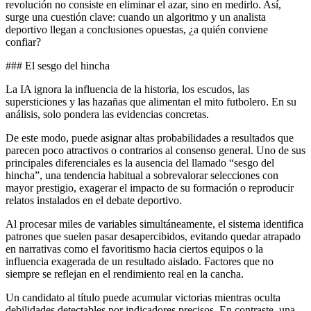
revolución no consiste en eliminar el azar, sino en medirlo. Así,
surge una cuestión clave: cuando un algoritmo y un analista
deportivo llegan a conclusiones opuestas, ¿a quién conviene
confiar?
### El sesgo del hincha
La IA ignora la influencia de la historia, los escudos, las
supersticiones y las hazañas que alimentan el mito futbolero. En su
análisis, solo pondera las evidencias concretas.
De este modo, puede asignar altas probabilidades a resultados que
parecen poco atractivos o contrarios al consenso general. Uno de sus
principales diferenciales es la ausencia del llamado “sesgo del
hincha”, una tendencia habitual a sobrevalorar selecciones con
mayor prestigio, exagerar el impacto de su formación o reproducir
relatos instalados en el debate deportivo.
Al procesar miles de variables simultáneamente, el sistema identifica
patrones que suelen pasar desapercibidos, evitando quedar atrapado
en narrativas como el favoritismo hacia ciertos equipos o la
influencia exagerada de un resultado aislado. Factores que no
siempre se reflejan en el rendimiento real en la cancha.
Un candidato al título puede acumular victorias mientras oculta
debilidades detectables por indicadores precisos. En contraste, una