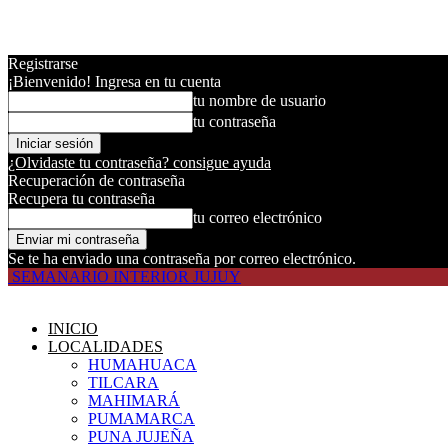
Registrarse
¡Bienvenido! Ingresa en tu cuenta
tu nombre de usuario
tu contraseña
¿Olvidaste tu contraseña? consigue ayuda
Recuperación de contraseña
Recupera tu contraseña
tu correo electrónico
Se te ha enviado una contraseña por correo electrónico.
SEMANARIO INTERIOR JUJUY
INICIO
LOCALIDADES
HUMAHUACA
TILCARA
MAHIMARÁ
PUMAMARCA
PUNA JUJEÑA