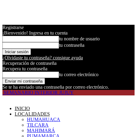
Registrarse
¡Bienvenido! Ingresa en tu cuenta
tu nombre de usuario
tu contraseña
¿Olvidaste tu contraseña? consigue ayuda
Recuperación de contraseña
Recupera tu contraseña
tu correo electrónico
Se te ha enviado una contraseña por correo electrónico.
SEMANARIO INTERIOR JUJUY
INICIO
LOCALIDADES
HUMAHUACA
TILCARA
MAHIMARÁ
PUMAMARCA