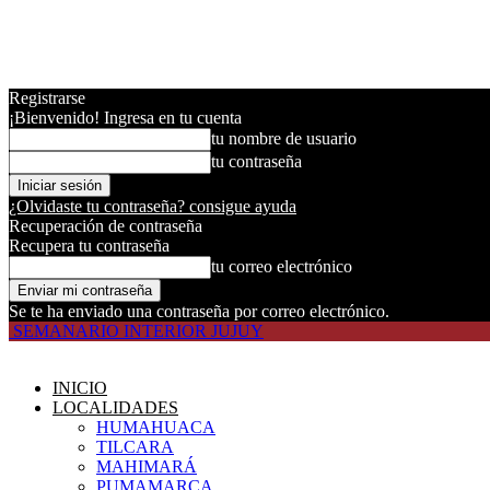
Registrarse
¡Bienvenido! Ingresa en tu cuenta
tu nombre de usuario
tu contraseña
¿Olvidaste tu contraseña? consigue ayuda
Recuperación de contraseña
Recupera tu contraseña
tu correo electrónico
Se te ha enviado una contraseña por correo electrónico.
SEMANARIO INTERIOR JUJUY
INICIO
LOCALIDADES
HUMAHUACA
TILCARA
MAHIMARÁ
PUMAMARCA