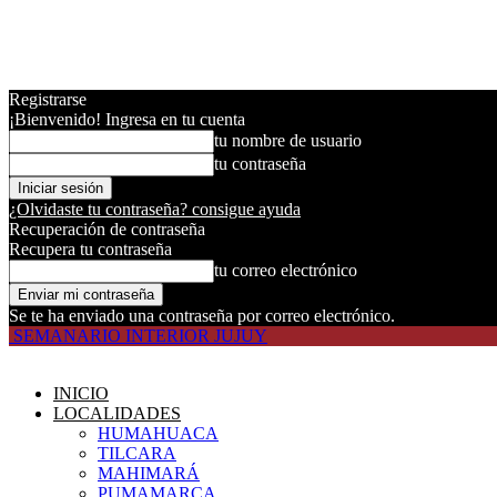
Registrarse
¡Bienvenido! Ingresa en tu cuenta
tu nombre de usuario
tu contraseña
¿Olvidaste tu contraseña? consigue ayuda
Recuperación de contraseña
Recupera tu contraseña
tu correo electrónico
Se te ha enviado una contraseña por correo electrónico.
SEMANARIO INTERIOR JUJUY
INICIO
LOCALIDADES
HUMAHUACA
TILCARA
MAHIMARÁ
PUMAMARCA