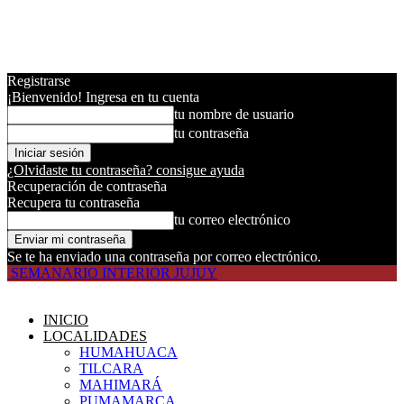
Registrarse
¡Bienvenido! Ingresa en tu cuenta
tu nombre de usuario
tu contraseña
¿Olvidaste tu contraseña? consigue ayuda
Recuperación de contraseña
Recupera tu contraseña
tu correo electrónico
Se te ha enviado una contraseña por correo electrónico.
SEMANARIO INTERIOR JUJUY
INICIO
LOCALIDADES
HUMAHUACA
TILCARA
MAHIMARÁ
PUMAMARCA