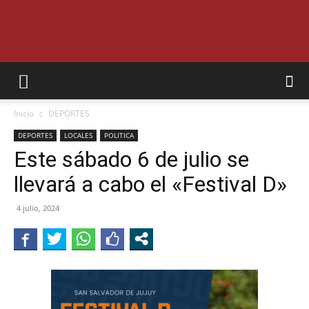
SEMANARIO
Inicio
DEPORTES
INTERIOR
DEPORTES
LOCALES
POLITICA
Este sábado 6 de julio se
llevará a cabo el «Festival D»
JUJUY
4 julio, 2024