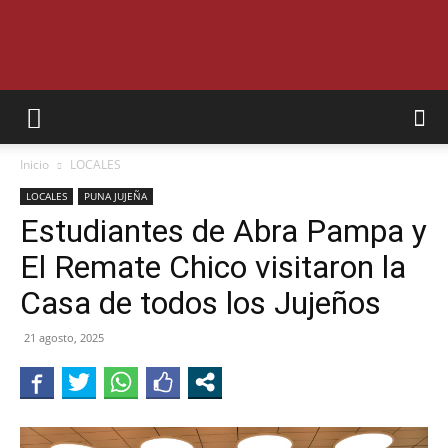
SEMANARIO
Inicio
LOCALES
INTERIOR
LOCALES
PUNA JUJEÑA
Estudiantes de Abra Pampa y
El Remate Chico visitaron la
JUJUY
Casa de todos los Jujeños
21 agosto, 2025