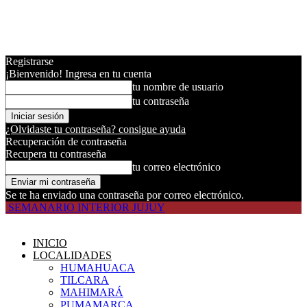
Registrarse
¡Bienvenido! Ingresa en tu cuenta
tu nombre de usuario
tu contraseña
¿Olvidaste tu contraseña? consigue ayuda
Recuperación de contraseña
Recupera tu contraseña
tu correo electrónico
Se te ha enviado una contraseña por correo electrónico.
SEMANARIO INTERIOR JUJUY
INICIO
LOCALIDADES
HUMAHUACA
TILCARA
MAHIMARÁ
PUMAMARCA