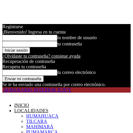
Registrarse
¡Bienvenido! Ingresa en tu cuenta
tu nombre de usuario
tu contraseña
¿Olvidaste tu contraseña? consigue ayuda
Recuperación de contraseña
Recupera tu contraseña
tu correo electrónico
Se te ha enviado una contraseña por correo electrónico.
SEMANARIO INTERIOR JUJUY
INICIO
LOCALIDADES
HUMAHUACA
TILCARA
MAHIMARÁ
PUMAMARCA