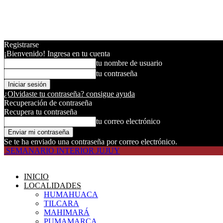
Registrarse
¡Bienvenido! Ingresa en tu cuenta
tu nombre de usuario
tu contraseña
¿Olvidaste tu contraseña? consigue ayuda
Recuperación de contraseña
Recupera tu contraseña
tu correo electrónico
Se te ha enviado una contraseña por correo electrónico.
SEMANARIO INTERIOR JUJUY
INICIO
LOCALIDADES
HUMAHUACA
TILCARA
MAHIMARÁ
PUMAMARCA