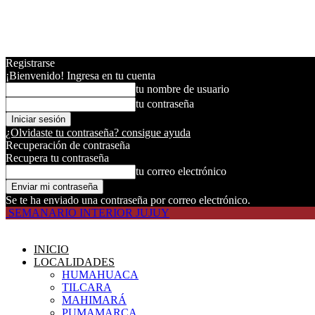
Registrarse
¡Bienvenido! Ingresa en tu cuenta
tu nombre de usuario
tu contraseña
¿Olvidaste tu contraseña? consigue ayuda
Recuperación de contraseña
Recupera tu contraseña
tu correo electrónico
Se te ha enviado una contraseña por correo electrónico.
SEMANARIO INTERIOR JUJUY
INICIO
LOCALIDADES
HUMAHUACA
TILCARA
MAHIMARÁ
PUMAMARCA