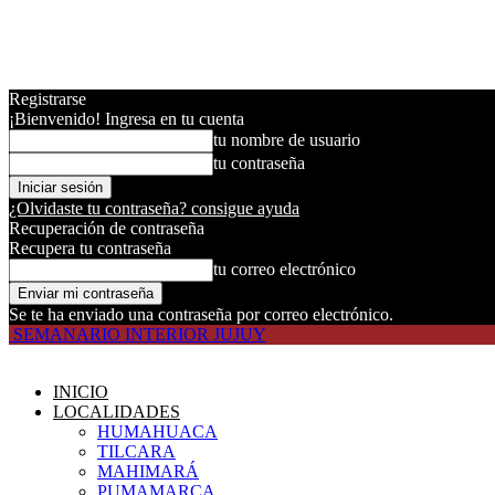
Registrarse
¡Bienvenido! Ingresa en tu cuenta
tu nombre de usuario
tu contraseña
¿Olvidaste tu contraseña? consigue ayuda
Recuperación de contraseña
Recupera tu contraseña
tu correo electrónico
Se te ha enviado una contraseña por correo electrónico.
SEMANARIO INTERIOR JUJUY
INICIO
LOCALIDADES
HUMAHUACA
TILCARA
MAHIMARÁ
PUMAMARCA