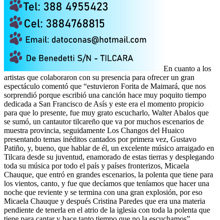
En cuanto a los
artistas que colaboraron con su presencia para ofrecer un gran
espectáculo comentó que “estuvieron Forita de Maimará, que nos
sorprendió porque escribió una canción hace muy poquito tiempo
dedicada a San Francisco de Asís y este era el momento propicio
para que lo presente, fue muy grato escucharlo, Walter Abalos que
se sumó, un cantautor tilcareño que va por muchos escenarios de
muestra provincia, seguidamente Los Changos del Huaico
presentando temas inéditos cantados por primera vez, Gustavo
Patiño, y, bueno, que hablar de él, un excelente músico arraigado en
Tilcara desde su juventud, enamorado de estas tierras y desplegando
toda su música por todo el país y países fronterizos, Micaela
Chauque, que entró en grandes escenarios, la polenta que tiene para
los vientos, canto, y fue que decíamos que teníamos que hacer una
noche que reviente y se termina con una gran explosión, por eso
Micaela Chauque y después Cristina Paredes que era una materia
pendiente de tenerla en el atrio de la iglesia con toda la polenta que
tiene para cantar y hace tanto tiempo que no la escuchamos”.