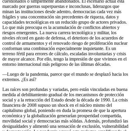
cuestionados o simplemente abandonados. El escenario actual está
marcado por guerras superpuestas e inconclusas, liderazgos que
minan las instituciones desde adentro, democracias cada vez más
frágiles y una concentración sin precedentes de riqueza, datos y
capacidades tecnológicas en un reducido grupo de actores privados.
Lo que más preocupa es la acumulación de conflictos abiertos y
riesgos emergentes. La nueva carrera tecnológica y militar, los
niveles récord en gasto de defensa, el deterioro de los acuerdos de
control de armamentos y el renovado riesgo de proliferación nuclear
conforman una combinación especialmente inquietante. Es un
terreno fértil para errores de cálculo, escaladas involuntarias y crisis
de mayor alcance. Por ello, tengo la impresión de que vivimos en el
entorno internacional más peligroso de las últimas décadas.
—Luego de la pandemia, parece que el mundo se desplazó hacia los
extremos. ¿Es así?
Las raíces son profundas y variadas, pero están vinculadas en buena
medida al debilitamiento gradual de los mecanismos de protección
social y a la retracción del Estado desde la década de 1990. La crisis
financiera de 2008 supuso un shock en el núcleo mismo del
capitalismo global, poniendo en duda la promesa de que la apertura
económica y la globalización generarían prosperidad compartida,
movilidad social y democracias más sólidas. Además, profundizó las
desigualdades y alimentó una sensación de exclusión, vulnerabilidad