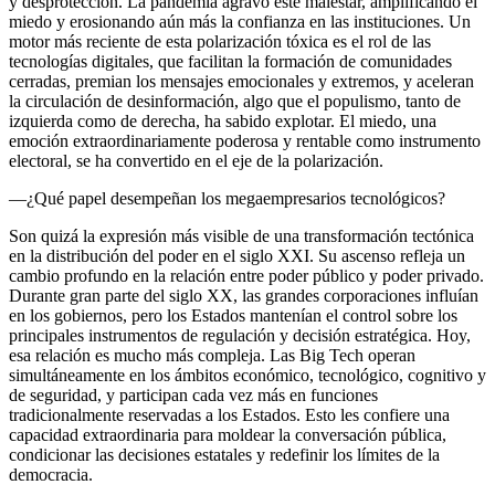
y desprotección. La pandemia agravó este malestar, amplificando el
miedo y erosionando aún más la confianza en las instituciones. Un
motor más reciente de esta polarización tóxica es el rol de las
tecnologías digitales, que facilitan la formación de comunidades
cerradas, premian los mensajes emocionales y extremos, y aceleran
la circulación de desinformación, algo que el populismo, tanto de
izquierda como de derecha, ha sabido explotar. El miedo, una
emoción extraordinariamente poderosa y rentable como instrumento
electoral, se ha convertido en el eje de la polarización.
—¿Qué papel desempeñan los megaempresarios tecnológicos?
Son quizá la expresión más visible de una transformación tectónica
en la distribución del poder en el siglo XXI. Su ascenso refleja un
cambio profundo en la relación entre poder público y poder privado.
Durante gran parte del siglo XX, las grandes corporaciones influían
en los gobiernos, pero los Estados mantenían el control sobre los
principales instrumentos de regulación y decisión estratégica. Hoy,
esa relación es mucho más compleja. Las Big Tech operan
simultáneamente en los ámbitos económico, tecnológico, cognitivo y
de seguridad, y participan cada vez más en funciones
tradicionalmente reservadas a los Estados. Esto les confiere una
capacidad extraordinaria para moldear la conversación pública,
condicionar las decisiones estatales y redefinir los límites de la
democracia.